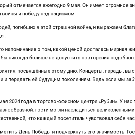
орый отмечается ежегодно 9 мая. Он имеет огромное зна
 войны и победу над нацизмом.
юдей, погибших в этой страшной войне, и выражаем бла
ды.
то напоминание о том, какой ценой досталась мирная ж
обы никогда больше не допустить повторения подобного
иятия, посвящённые этому дню. Концерты, парады, выст
и и передать её будущим поколениям. Ведь если мы заб
мая 2024 года в торгово-офисном центре «Рубин». У на
азнообразной: гости могли насладиться великолепными
ественной, что каждый посетитель чувствовал себя час
метить День Победы и подчеркнуть его значимость. Гос