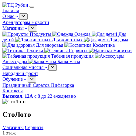
Главная
О нас
Арендаторам
Новости
Магазины
Продукты
Одежда
Для
детей
Для животных
Для дома
Для здоровья
Косметика
Техника
Сервисы
Напитки
Табачная продукция
Аксессуары
Банкоматы
Социальная миссия
Народный фронт
Обучение
Праздничный Саратов
Пифагорка
Контакты
Высокая, 12А
с 8 до 22 ежедневно
СтоЛото
Магазины
Сервисы
1 этаж